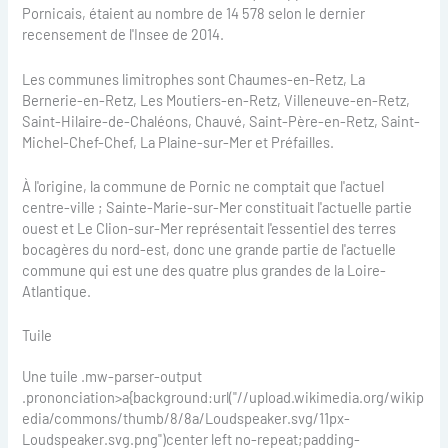
Pornicais, étaient au nombre de 14 578 selon le dernier
recensement de l'Insee de 2014.
Les communes limitrophes sont Chaumes-en-Retz, La
Bernerie-en-Retz, Les Moutiers-en-Retz, Villeneuve-en-Retz,
Saint-Hilaire-de-Chaléons, Chauvé, Saint-Père-en-Retz, Saint-
Michel-Chef-Chef, La Plaine-sur-Mer et Préfailles.
À l'origine, la commune de Pornic ne comptait que l'actuel
centre-ville ; Sainte-Marie-sur-Mer constituait l'actuelle partie
ouest et Le Clion-sur-Mer représentait l'essentiel des terres
bocagères du nord-est, donc une grande partie de l'actuelle
commune qui est une des quatre plus grandes de la Loire-
Atlantique.
Tuile
Une tuile .mw-parser-output
.prononciation>a{background:url("//upload.wikimedia.org/wikip
edia/commons/thumb/8/8a/Loudspeaker.svg/11px-
Loudspeaker.svg.png")center left no-repeat;padding-