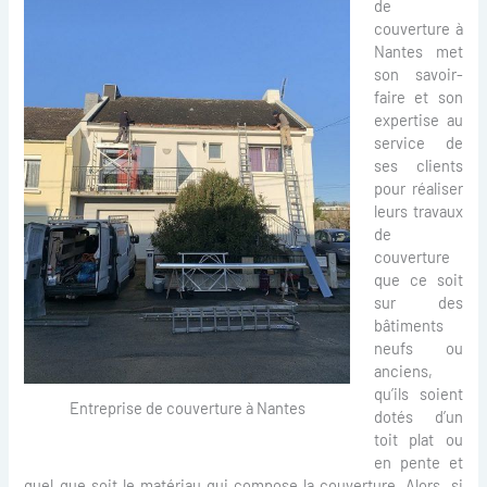
de
couverture à
Nantes met
son savoir-
faire et son
expertise au
service de
ses clients
pour réaliser
leurs travaux
de
couverture
que ce soit
sur des
bâtiments
neufs ou
anciens,
qu’ils soient
Entreprise de couverture à Nantes
dotés d’un
toit plat ou
en pente et
quel que soit le matériau qui compose la couverture. Alors, si