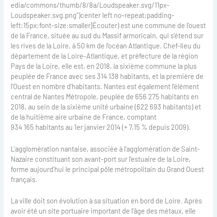
edia/commons/thumb/8/8a/Loudspeaker.svg/11px-
Loudspeaker.svg.png")center left no-repeat;padding-
left:15px;font-size:smaller}Écouter) est une commune de l'ouest
de la France, située au sud du Massif armoricain, qui s'étend sur
les rives de la Loire, à 50 km de l'océan Atlantique. Chef-lieu du
département de la Loire-Atlantique, et préfecture de la région
Pays de la Loire, elle est, en 2018, la sixième commune la plus
peuplée de France avec ses 314 138 habitants, et la première de
l'Ouest en nombre d'habitants. Nantes est également l'élément
central de Nantes Métropole, peuplée de 656 275 habitants en
2018, au sein de la sixième unité urbaine (622 693 habitants) et
de la huitième aire urbaine de France, comptant
934 165 habitants au 1er janvier 2014 (+ 7,15 % depuis 2009).
L'agglomération nantaise, associée à l'agglomération de Saint-
Nazaire constituant son avant-port sur l'estuaire de la Loire,
forme aujourd'hui le principal pôle métropolitain du Grand Ouest
français.
La ville doit son évolution à sa situation en bord de Loire. Après
avoir été un site portuaire important de l'âge des métaux, elle