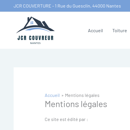
Aller
JCR COUVERTURE - 1 Rue du Guesclin, 44000 Nantes
au
contenu
Accueil
Toiture
Accueil
Mentions légales
Mentions légales
Ce site est édité par :