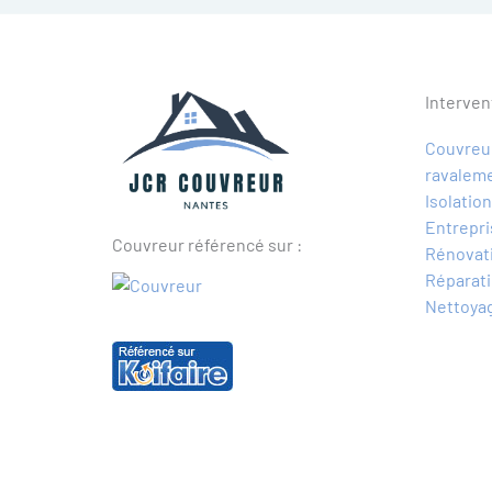
Interven
Couvreur
ravalem
Isolatio
Entrepri
Couvreur référencé sur :
Rénovati
Réparati
Nettoyag