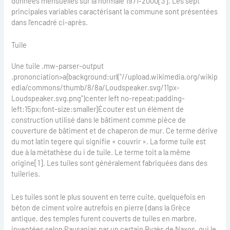
données mensuelles sur la normale 1971-2000[3]. Les sept
principales variables caractérisant la commune sont présentées
dans l'encadré ci-après.
Tuile
Une tuile .mw-parser-output
.prononciation>a{background:url("//upload.wikimedia.org/wikip
edia/commons/thumb/8/8a/Loudspeaker.svg/11px-
Loudspeaker.svg.png")center left no-repeat;padding-
left:15px;font-size:smaller}Écouter est un élément de
construction utilisé dans le bâtiment comme pièce de
couverture de bâtiment et de chaperon de mur. Ce terme dérive
du mot latin tegere qui signifie « couvrir ». La forme tuile est
due à la métathèse du i de tuile. Le terme toit a la même
origine[1]. Les tuiles sont généralement fabriquées dans des
tuileries.
Les tuiles sont le plus souvent en terre cuite, quelquefois en
béton de ciment voire autrefois en pierre (dans la Grèce
antique, des temples furent couverts de tuiles en marbre,
inventées selon Pausanias par un certain Byzès de Naxos, qui le