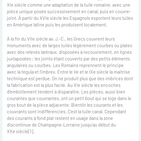
XIe siècle comme une adaptation de la tuile romaine, avec une
pièce unique posée successivement en canal, puis en couvre-
joint. À partir du XVIe siècle les Espagnols exportent leurs tuiles
en Amérique latine puis les produisent localement.
À la fin du VIIe siècle av. J.-C., les Grecs couvrent leurs
monuments avec de larges tuiles légèrement courbes ou plates
avec des relevés latéraux, disposées à recouvrement, en lignes
juxtaposées ; les joints étant couverts par des petits éléments
angulaires ou courbes. Les Romains reprennent le principe
avec la tegula et l'imbrex. Entre le Ve et le IXe siècle la maitrise
technique est perdue. On ne produit plus que des imbrices dont
la fabrication est la plus facile. Au XIe siècle les encoches
d'emboitement tendent à disparaitre. Les pièces, aussi bien
courantes que couvrantes, ont un petit bout qui se loge dans le
gros bout de la pièce adjacente. Bientôt les courants et les
couvrants sont indifférenciés. C'est la tuile canal. Cependant
des courants à fond plat restent en usage dans la zone
discontinue de Champagne-Lorraine jusqu'au début du
XXe siècle[1].