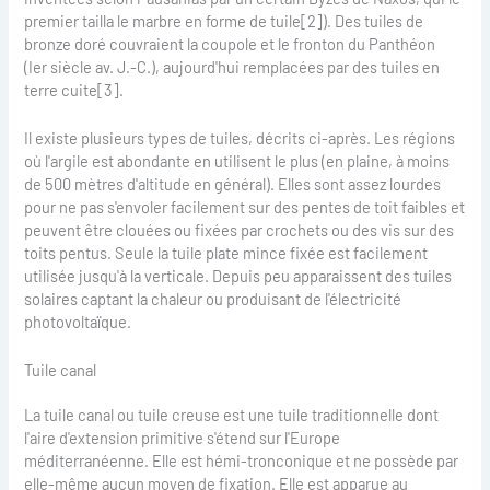
premier tailla le marbre en forme de tuile[2]). Des tuiles de
bronze doré couvraient la coupole et le fronton du Panthéon
(Ier siècle av. J.-C.), aujourd'hui remplacées par des tuiles en
terre cuite[3].
Il existe plusieurs types de tuiles, décrits ci-après. Les régions
où l'argile est abondante en utilisent le plus (en plaine, à moins
de 500 mètres d'altitude en général). Elles sont assez lourdes
pour ne pas s'envoler facilement sur des pentes de toit faibles et
peuvent être clouées ou fixées par crochets ou des vis sur des
toits pentus. Seule la tuile plate mince fixée est facilement
utilisée jusqu'à la verticale. Depuis peu apparaissent des tuiles
solaires captant la chaleur ou produisant de l'électricité
photovoltaïque.
Tuile canal
La tuile canal ou tuile creuse est une tuile traditionnelle dont
l'aire d'extension primitive s'étend sur l'Europe
méditerranéenne. Elle est hémi-tronconique et ne possède par
elle-même aucun moyen de fixation. Elle est apparue au