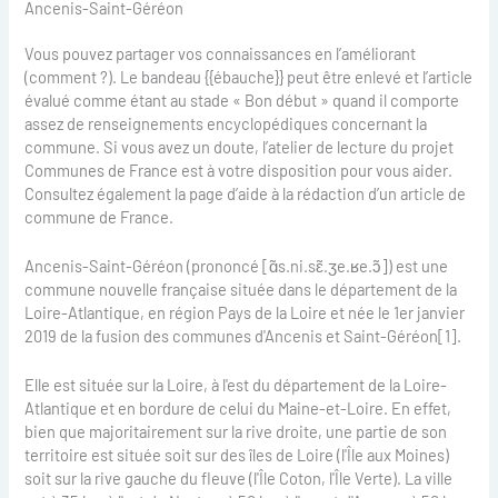
Ancenis-Saint-Géréon
Vous pouvez partager vos connaissances en l’améliorant
(comment ?). Le bandeau {{ébauche}} peut être enlevé et l’article
évalué comme étant au stade « Bon début » quand il comporte
assez de renseignements encyclopédiques concernant la
commune. Si vous avez un doute, l’atelier de lecture du projet
Communes de France est à votre disposition pour vous aider.
Consultez également la page d’aide à la rédaction d’un article de
commune de France.
Ancenis-Saint-Géréon (prononcé [ɑ̃s.ni.sɛ̃.ʒe.ʁe.ɔ̃]) est une
commune nouvelle française située dans le département de la
Loire-Atlantique, en région Pays de la Loire et née le 1er janvier
2019 de la fusion des communes d'Ancenis et Saint-Géréon[1].
Elle est située sur la Loire, à l'est du département de la Loire-
Atlantique et en bordure de celui du Maine-et-Loire. En effet,
bien que majoritairement sur la rive droite, une partie de son
territoire est située soit sur des îles de Loire (l'Île aux Moines)
soit sur la rive gauche du fleuve (l'Île Coton, l'Île Verte). La ville