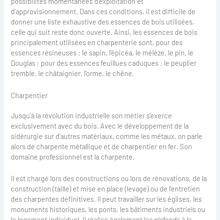
possibilités momentanées d’exploitation et
d’approvisionnement. Dans ces conditions, il est difficile de
donner une liste exhaustive des essences de bois utilisées,
celle qui suit reste donc ouverte. Ainsi, les essences de bois
principalement utilisées en charpenterie sont, pour des
essences résineuses : le sapin, l'épicéa, le mélèze, le pin, le
Douglas ; pour des essences feuillues caduques : le peuplier
tremble, le châtaignier, l'orme, le chêne.
Charpentier
Jusqu'à la révolution industrielle son métier s'exerce
exclusivement avec du bois. Avec le développement de la
sidérurgie sur d'autres matériaux, comme les métaux, on parle
alors de charpente métallique et de charpentier en fer. Son
domaine professionnel est la charpente.
Il est chargé lors des constructions ou lors de rénovations, de la
construction (taille) et mise en place (levage) ou de l'entretien
des charpentes définitives. Il peut travailler sur les églises, les
monuments historiques, les ponts, les bâtiments industriels ou
le logement individuel. Il réalise également les plafonds à la