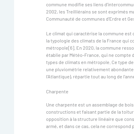
commune modifie ses liens d'intercommun
2002, les Treilliérains se sont exprimés m
Communauté de communes d'Erdre et Ges
Le climat qui caractérise la commune est q
la typologie des climats de la France qui 
métropole[6]. En 2020, la commune ressort
établie par Météo-France, qui ne compte 
types de climats en métropole. Ce type de
une pluviométrie relativement abondante (
l'Atlantique), répartie tout au long de l'a
Charpente
Une charpente est un assemblage de bois o
constructions et faisant partie de la toit
opposition à la structure linéaire que con
armé, et dans ce cas, cela ne correspond p