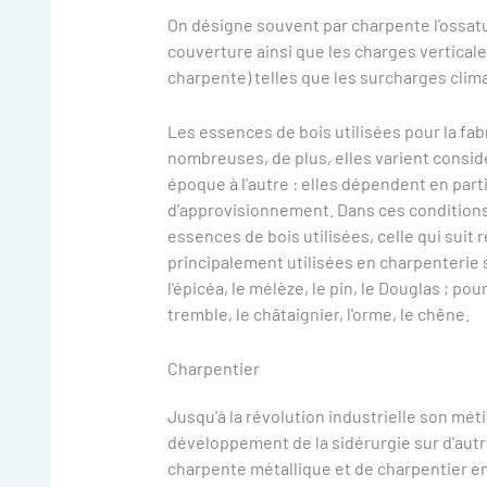
On désigne souvent par charpente l'ossatu
couverture ainsi que les charges verticales
charpente) telles que les surcharges clima
Les essences de bois utilisées pour la fab
nombreuses, de plus, elles varient consi
époque à l’autre : elles dépendent en par
d’approvisionnement. Dans ces conditions, 
essences de bois utilisées, celle qui suit 
principalement utilisées en charpenterie 
l'épicéa, le mélèze, le pin, le Douglas ; p
tremble, le châtaignier, l'orme, le chêne.
Charpentier
Jusqu'à la révolution industrielle son mét
développement de la sidérurgie sur d'aut
charpente métallique et de charpentier en