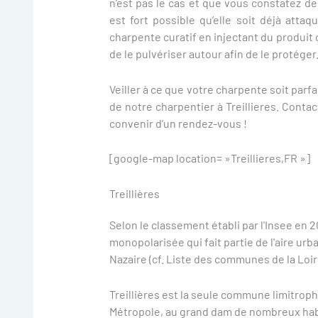
n’est pas le cas et que vous constatez de 
est fort possible qu’elle soit déjà atta
charpente curatif en injectant du produit
de le pulvériser autour afin de le protéger
Veiller à ce que votre charpente soit parf
de notre charpentier à Treillieres. Conta
convenir d’un rendez-vous !
[google-map location= »Treillieres,FR »]
Treillières
Selon le classement établi par l'Insee en 
monopolarisée qui fait partie de l'aire ur
Nazaire (cf. Liste des communes de la Loir
Treillières est la seule commune limitro
Métropole, au grand dam de nombreux habit