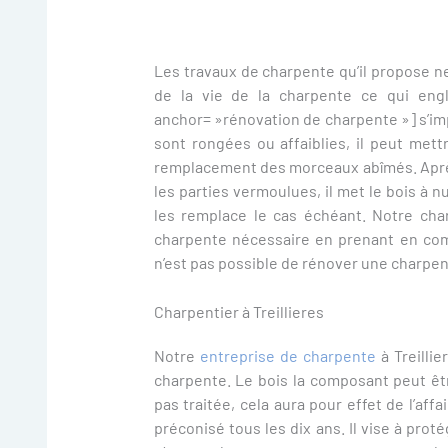
Les travaux de charpente qu’il propose ne s
de la vie de la charpente ce qui engl
anchor= »rénovation de charpente »] s’impo
sont rongées ou affaiblies, il peut met
remplacement des morceaux abîmés. Aprè
les parties vermoulues, il met le bois à n
les remplace le cas échéant. Notre char
charpente nécessaire en prenant en compte
n’est pas possible de rénover une charp
Charpentier à Treillieres
Notre
entreprise de charpente
à Treilli
charpente. Le bois la composant peut êtr
pas traitée, cela aura pour effet de l’aff
préconisé tous les dix ans. Il vise à proté