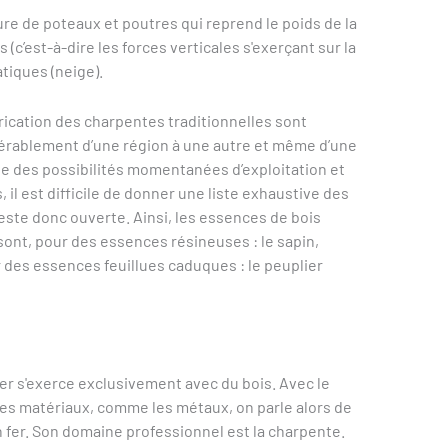
re de poteaux et poutres qui reprend le poids de la
 (c’est-à-dire les forces verticales s'exerçant sur la
tiques (neige).
rication des charpentes traditionnelles sont
dérablement d’une région à une autre et même d’une
tie des possibilités momentanées d’exploitation et
il est difficile de donner une liste exhaustive des
reste donc ouverte. Ainsi, les essences de bois
sont, pour des essences résineuses : le sapin,
our des essences feuillues caduques : le peuplier
ier s'exerce exclusivement avec du bois. Avec le
res matériaux, comme les métaux, on parle alors de
 fer. Son domaine professionnel est la charpente.