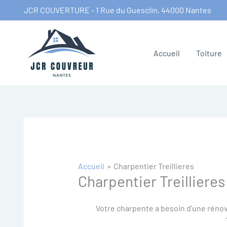
Aller
JCR COUVERTURE - 1 Rue du Guesclin, 44000 Nantes
au
contenu
Accueil
Toiture
Accueil
Charpentier Treillieres
Charpentier Treillieres
Votre charpente a besoin d’une rénov