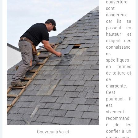
couverture
sont
dangereux
car ils se
passent en
hauteur et
exigent des
connaissanc
es
spécifiques
en termes
de toiture et
de
charpente.
C’est
pourquoi, il
est
vivement
recommand
é de les
confier à un
Couvreur à Vallet
professionn