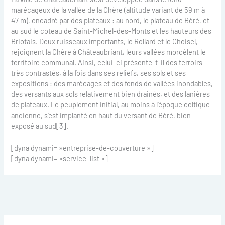
marécageux de la vallée de la Chère (altitude variant de 59 m à
47 m), encadré par des plateaux : au nord, le plateau de Béré, et
au sud le coteau de Saint-Michel-des-Monts et les hauteurs des
Briotais. Deux ruisseaux importants, le Rollard et le Choisel,
rejoignent la Chère à Châteaubriant, leurs vallées morcèlent le
territoire communal. Ainsi, celui-ci présente-t-il des terroirs
très contrastés, à la fois dans ses reliefs, ses sols et ses
expositions : des marécages et des fonds de vallées inondables,
des versants aux sols relativement bien drainés, et des lanières
de plateaux. Le peuplement initial, au moins à l’époque celtique
ancienne, s’est implanté en haut du versant de Béré, bien
exposé au sud[3].
[dyna dynami= »entreprise-de-couverture »]
[dyna dynami= »service_list »]