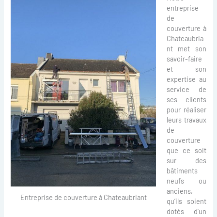
entreprise
de
couverture à
Chateaubria
nt met son
savoir-faire
et son
expertise au
service de
ses clients
pour réaliser
leurs travaux
de
couverture
que ce soit
sur des
bâtiments
neufs ou
anciens,
Entreprise de couverture à Chateaubriant
qu’ils soient
dotés d’un