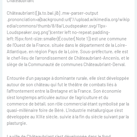
Châteaubriant
Châteaubriant ([ʃa.to.bʁi.jɑ̃] .mw-parser-output
.prononciation>a{background:url("//upload.wikimedia.org/wikip
edia/commons/thumb/8/8a/Loudspeaker.svg/11px-
Loudspeaker.svg.png")center left no-repeat;padding-
left:15px;font-size:smaller}Écouter[Note 1]) est une commune
de l'Ouest de la France, située dans le département de la Loire-
Atlantique, en région Pays de la Loire. Sous-préfecture, elle est
le chef-lieu de l'arrondissement de Châteaubriant-Ancenis, et le
siège de la Communauté de communes Châteaubriant-Derval.
Entourée d'un paysage à dominante rurale, elle s'est développée
autour de son château qui fut le théâtre de combats liés à
l'affrontement entre la Bretagne et la France. Son économie
s'est longtemps articulée autour de l'agriculture et du
commerce de bétail, son rôle commercial étant symbolisé par la
quasi-millénaire foire de Béré. L'industrie métallurgique s'est
développée au XIXe siècle, suivie à la fin du siècle suivant par la
plasturgie.
La ville de Châteaubriant s’est développée dans le fond