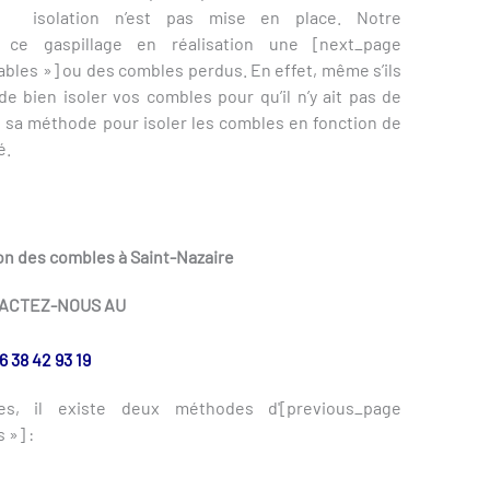
isolation n’est pas mise en place. Notre
 ce gaspillage en réalisation une [next_page
les »] ou des combles perdus. En effet, même s’ils
e bien isoler vos combles pour qu’il n’y ait pas de
 sa méthode pour isoler les combles en fonction de
é.
ion des combles à Saint-Nazaire
ACTEZ-NOUS AU
6 38 42 93 19
s, il existe deux méthodes d'[previous_page
 »] :