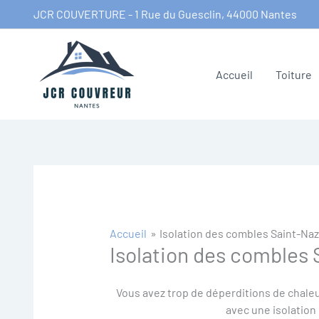
Aller
JCR COUVERTURE - 1 Rue du Guesclin, 44000 Nantes
au
contenu
Accueil
Toiture
Accueil
Isolation des combles Saint-Naz
Isolation des combles 
Vous avez trop de déperditions de chale
avec une isolation