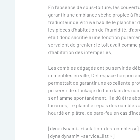
En l'absence de sous-toiture, les couvert
garantir une ambiance sèche propice à l'ha
traducteur de Vitruve habille le plancher
les pièces d'habitation de l'humidité, d'ap
était donc sacrifié à une fonction pureme
servaient de grenier ; le toit avait comme
d'habitation des intempéries.
Les combles dégagés ont pu servir de déb
immeubles en ville. Cet espace tampon entre
permettait de garantir une excellente prote
pu servir de stockage du foin dans les cons
s'enflamme spontanément, il a dû être ab
lucarnes. Le plancher épais des combles a p
hourdé en plâtre, de pare-feu en cas d’inc
[dyna dynami= »isolation-des-combles »]
[dyna dynami= »service_list »]