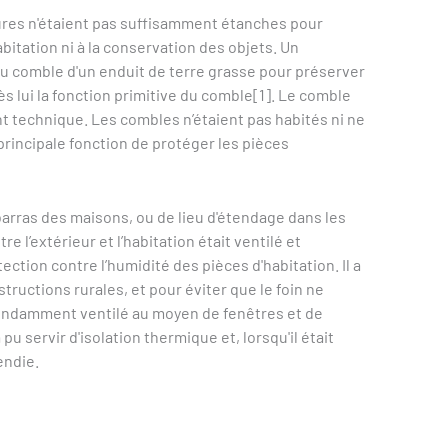
ures n'étaient pas suffisamment étanches pour
bitation ni à la conservation des objets. Un
 du comble d'un enduit de terre grasse pour préserver
rès lui la fonction primitive du comble[1]. Le comble
nt technique. Les combles n’étaient pas habités ni ne
 principale fonction de protéger les pièces
arras des maisons, ou de lieu d'étendage dans les
 l’extérieur et l’habitation était ventilé et
ction contre l’humidité des pièces d'habitation. Il a
tructions rurales, et pour éviter que le foin ne
ondamment ventilé au moyen de fenêtres et de
u servir d'isolation thermique et, lorsqu'il était
endie.