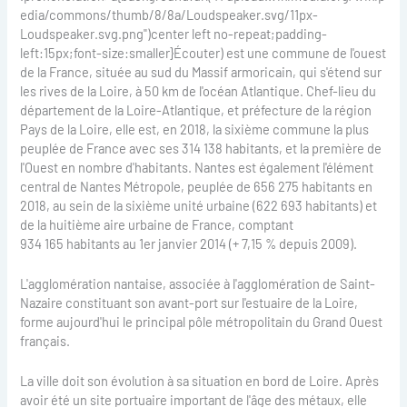
edia/commons/thumb/8/8a/Loudspeaker.svg/11px-
Loudspeaker.svg.png")center left no-repeat;padding-
left:15px;font-size:smaller}Écouter) est une commune de l'ouest
de la France, située au sud du Massif armoricain, qui s'étend sur
les rives de la Loire, à 50 km de l'océan Atlantique. Chef-lieu du
département de la Loire-Atlantique, et préfecture de la région
Pays de la Loire, elle est, en 2018, la sixième commune la plus
peuplée de France avec ses 314 138 habitants, et la première de
l'Ouest en nombre d'habitants. Nantes est également l'élément
central de Nantes Métropole, peuplée de 656 275 habitants en
2018, au sein de la sixième unité urbaine (622 693 habitants) et
de la huitième aire urbaine de France, comptant
934 165 habitants au 1er janvier 2014 (+ 7,15 % depuis 2009).
L'agglomération nantaise, associée à l'agglomération de Saint-
Nazaire constituant son avant-port sur l'estuaire de la Loire,
forme aujourd'hui le principal pôle métropolitain du Grand Ouest
français.
La ville doit son évolution à sa situation en bord de Loire. Après
avoir été un site portuaire important de l'âge des métaux, elle