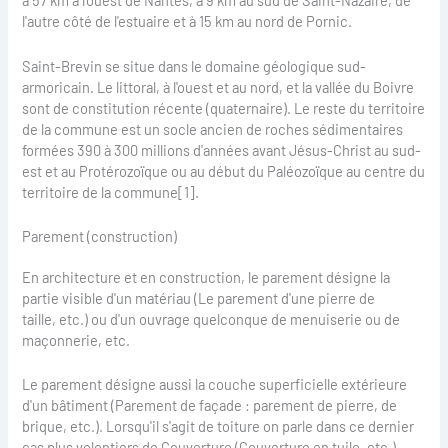
à 57 km à l'ouest de Nantes, à 9 km au sud de Saint-Nazaire, de
l'autre côté de l'estuaire et à 15 km au nord de Pornic.
Saint-Brevin se situe dans le domaine géologique sud-
armoricain. Le littoral, à l'ouest et au nord, et la vallée du Boivre
sont de constitution récente (quaternaire). Le reste du territoire
de la commune est un socle ancien de roches sédimentaires
formées 390 à 300 millions d'années avant Jésus-Christ au sud-
est et au Protérozoïque ou au début du Paléozoïque au centre du
territoire de la commune[1].
Parement (construction)
En architecture et en construction, le parement désigne la
partie visible d'un matériau (Le parement d'une pierre de
taille, etc.) ou d'un ouvrage quelconque de menuiserie ou de
maçonnerie, etc.
Le parement désigne aussi la couche superficielle extérieure
d'un bâtiment (Parement de façade : parement de pierre, de
brique, etc.). Lorsqu'il s'agit de toiture on parle dans ce dernier
cas plus volontiers de Couverture (Couverture en tuile, etc.)