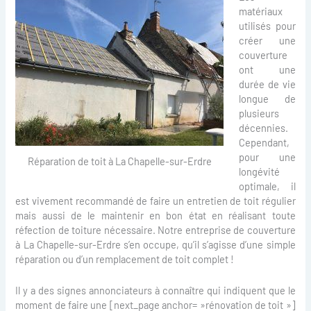
matériaux
utilisés pour
créer une
couverture
ont une
durée de vie
longue de
plusieurs
décennies.
Cependant,
pour une
Réparation de toit à La Chapelle-sur-Erdre
longévité
optimale, il
est vivement recommandé de faire un entretien de toit régulier
mais aussi de le maintenir en bon état en réalisant toute
réfection de toiture nécessaire. Notre entreprise de couverture
à La Chapelle-sur-Erdre s’en occupe, qu’il s’agisse d’une simple
réparation ou d’un remplacement de toit complet !
Il y a des signes annonciateurs à connaître qui indiquent que le
moment de faire une [next_page anchor= »rénovation de toit »]