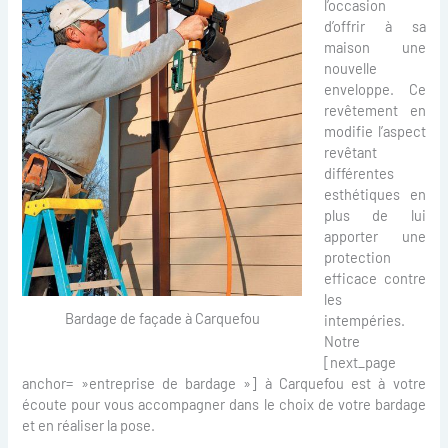
l’occasion
d’offrir à sa
maison une
nouvelle
enveloppe. Ce
revêtement en
modifie l’aspect
revêtant
différentes
esthétiques en
plus de lui
apporter une
protection
efficace contre
les
Bardage de façade à Carquefou
intempéries.
Notre
[next_page
anchor= »entreprise de bardage »] à Carquefou est à votre
écoute pour vous accompagner dans le choix de votre bardage
et en réaliser la pose.