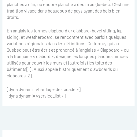
planches à clin, ou encore planche à déclin au Québec. C'est une
tradition vivace dans beaucoup de pays ayant des bois bien
droits.
En anglais les termes clapboard or clabbard, bevel siding, lap
siding, et weatherboard, se rencontrent avec parfois quelques
variations régionales dans les définitions. Ce terme, qui au
Québec peut être écrit et prononcé à l'anglaise « Clapboard » ou
à la française « clabord », désigne les longues planches minces
utilisés pour couvrir les murs et (autrefois) les toits des
bâtiments[1]. Aussi appelé historiquement clawboards ou
cloboards[2].
[dyna dynami= »bardage-de-facade »]
[dyna dynami= »service_list »]